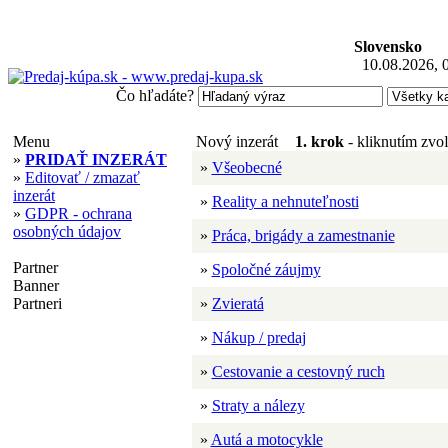
Slovensko
10.08.2026, 
Čo hľadáte?
Menu
Nový inzerát
1. krok
- kliknutím zvoľ
»
PRIDAŤ INZERÁT
»
Všeobecné
»
Editovať / zmazať
inzerát
»
Reality a nehnuteľnosti
»
GDPR - ochrana
osobných údajov
»
Práca, brigády a zamestnanie
Partner
»
Spoločné záujmy
Banner
Partneri
»
Zvieratá
»
Nákup / predaj
»
Cestovanie a cestovný ruch
»
Straty a nálezy
»
Autá a motocykle