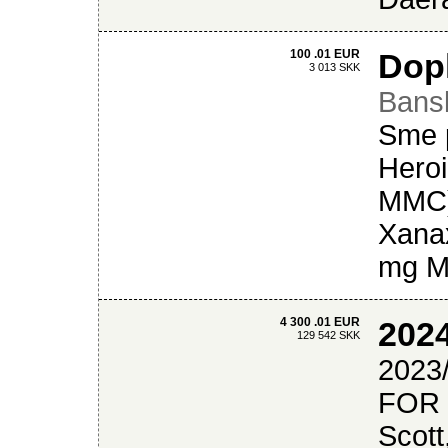
100 .01 EUR
Dopl
3 013 SKK
Bansk
Sme p
Heroi
MMC),
Xanax
mg Mo
4 300 .01 EUR
2024
129 542 SKK
2023
FOR S
Scott