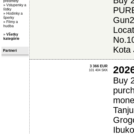
Buy 
predmety
»
Vstupenky a
PURE
lístky
»
Hodinky a
Gun2
šperky
»
Filmy a
hudba
Locat
»
Všetky
No.10
kategórie
Kota 
Partneri
3 366 EUR
202
101 404 SKK
Buy 
purc
money
Tanju
Grogo
Ibuko