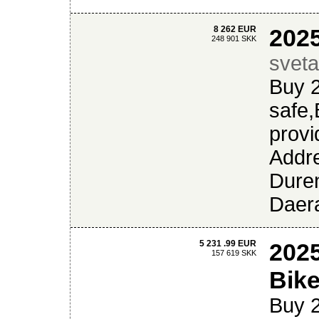
8 262 EUR
2025
248 901 SKK
sveta
Buy 2
safe
prov
Addre
Duren
Daera
5 231 .99 EUR
202
157 619 SKK
Bik
Buy 