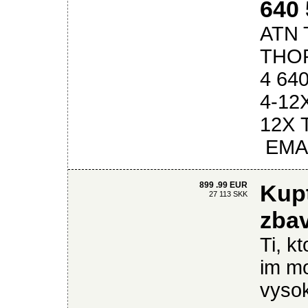
640 
ATN 
THOR
4 64
4-12
12X T
EMAIL
899 .99 EUR
Kupt
27 113 SKK
zbav
Ti, k
im mo
vysok