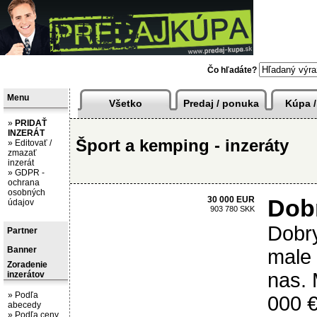
Slovensko
09.08.2026, 10
Čo hľadáte?
Menu
Všetko
Predaj / ponuka
Kúpa /
»
PRIDAŤ
INZERÁT
Šport a kemping - inzeráty
»
Editovať /
zmazať
inzerát
»
GDPR -
ochrana
osobných
30 000 EUR
Dobr
údajov
903 780 SKK
Dobry
Partner
Banner
male 
Zoradenie
nas. 
inzerátov
»
Podľa
000 €
abecedy
»
Podľa ceny