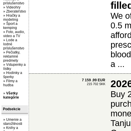
fill
príslušenstvo
»
Videohry
»
Zberateľstvo
We of
»
Hračky a
modeling
0.5 m
»
Šport a
kemping
»
Foto, audio,
affor
video a TV
»
Lode a
presc
lodné
príslušenstvo
blood
»
Pečiatky,
reklamné
predmety
a ...
»
Vstupenky a
lístky
»
Hodinky a
šperky
7 159 .99 EUR
202
»
Filmy a
215 702 SKK
hudba
Buy 
»
Všetky
kategórie
purc
Podsekcie
money
»
Umenie a
Tanju
starožitnosti
»
Knihy a