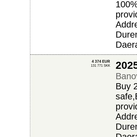
100%
prov
Addre
Duren
Daera
4 374 EUR
202
131 771 SKK
Bano
Buy 
safe
prov
Addre
Duren
Daera