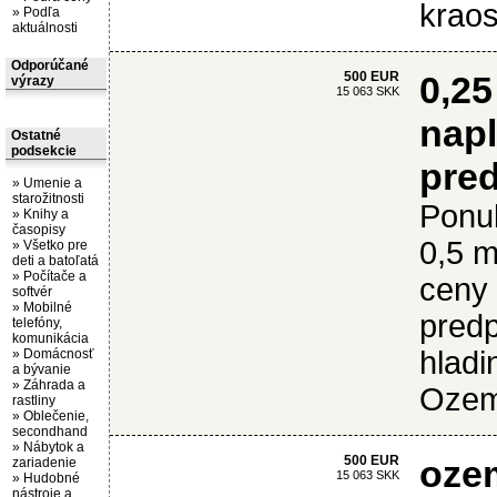
krao
»
Podľa
aktuálnosti
Odporúčané
500 EUR
0,25
výrazy
15 063 SKK
napl
Ostatné
podsekcie
pred
»
Umenie a
starožitnosti
Ponu
»
Knihy a
časopisy
0,5 m
»
Všetko pre
deti a batoľatá
»
Počítače a
ceny 
softvér
»
Mobilné
predp
telefóny,
komunikácia
hladi
»
Domácnosť
a bývanie
»
Záhrada a
Ozemp
rastliny
»
Oblečenie,
secondhand
»
Nábytok a
500 EUR
ozem
zariadenie
15 063 SKK
»
Hudobné
nástroje a