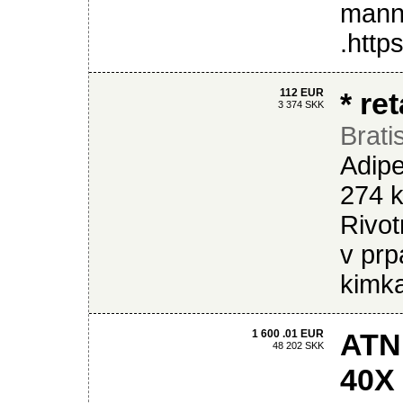
mann
.http
112 EUR
* re
3 374 SKK
Brati
Adipe
274 
Rivot
v prp
kimk
1 600 .01 EUR
ATN
48 202 SKK
40X