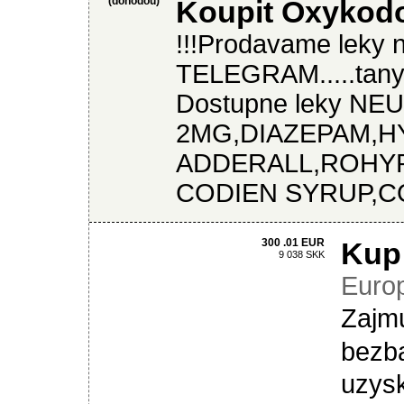
(dohodou)
Koupit Oxykod
!!!Prodavame leky 
TELEGRAM.....tany
Dostupne leky N
2MG,DIAZEPAM,
ADDERALL,ROHY
CODIEN SYRUP,CO
300 .01 EUR
Kup
9 038 SKK
Euro
Zajmu
bezb
uzysk