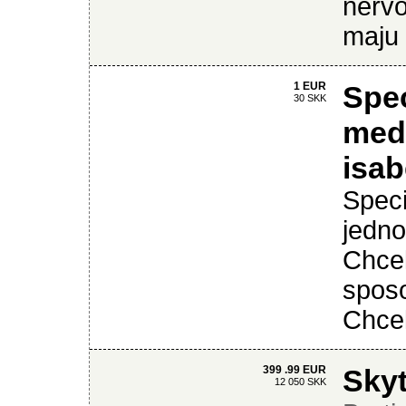
nervo
maju 
1 EUR
Spec
30 SKK
medz
isab
Speci
jedno
Chcel
sposo
Chcel
399 .99 EUR
Skyt
12 050 SKK