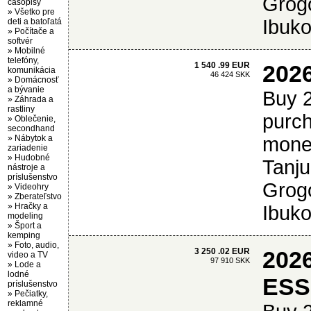
Grogo
časopisy
»
Všetko pre
Ibuko
deti a batoľatá
»
Počítače a
softvér
»
Mobilné
telefóny,
1 540 .99 EUR
2026
komunikácia
46 424 SKK
»
Domácnosť
a bývanie
Buy 
»
Záhrada a
rastliny
purc
»
Oblečenie,
secondhand
»
Nábytok a
money
zariadenie
»
Hudobné
Tanju
nástroje a
príslušenstvo
Grogo
»
Videohry
»
Zberateľstvo
»
Hračky a
Ibuko
modeling
»
Šport a
kemping
»
Foto, audio,
3 250 .02 EUR
202
video a TV
97 910 SKK
»
Lode a
lodné
ESS
príslušenstvo
»
Pečiatky,
reklamné