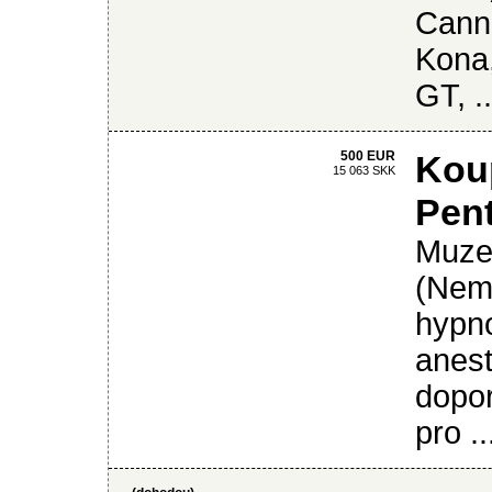
Canno
Kona,
GT, ..
500 EUR
Koup
15 063 SKK
Pent
Muzet
(Nemb
hypno
anest
dopor
pro ..