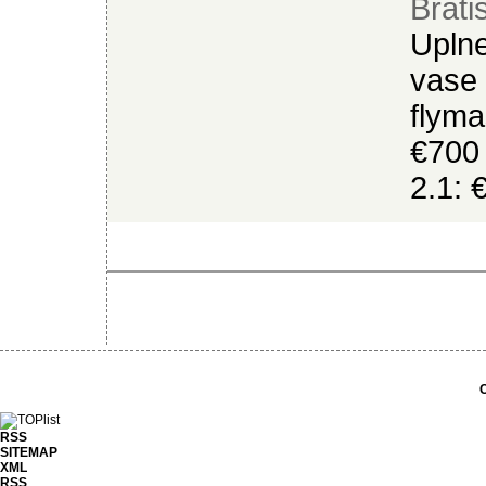
Brati
Uplne
vase 
flyma
€700 
2.1: 
C
RSS
SITEMAP
XML
RSS