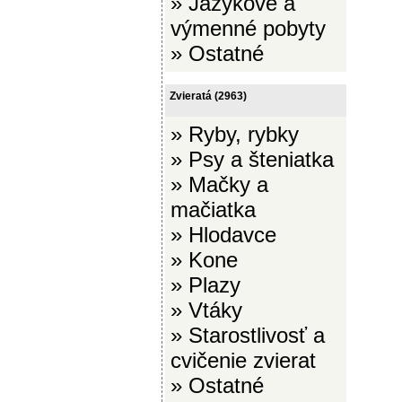
»
Jazykové a
výmenné pobyty
»
Ostatné
Zvieratá
(2963)
»
Ryby, rybky
»
Psy a šteniatka
»
Mačky a
mačiatka
»
Hlodavce
»
Kone
»
Plazy
»
Vtáky
»
Starostlivosť a
cvičenie zvierat
»
Ostatné