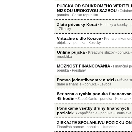
PUJCKA OD SOUKROMEHO VERITELE
NIZKOU UROKOVOU SAZBOU
• Ostatné
ponuka - Ceska republika
Zlate privesky Korai
• Hodinky a šperky -
- Zilinsky
Virtualne sidlo Kosice
• Prenájom komer
objektov - ponuka - Kosicky
Online pujcka
• Kreatívne služby - ponuka 
republika
MOZNOST FINANCOVANIA
• Finančná p
ponuka - Piestany
Pomoc jednotlivcom v nudzi
• Právne sl
dane a financie - ponuka - Levoca
Seriozna a rychla ponuka financovan
48 hodin
• Zapožičanie - ponuka - Kezmarok
Ponukame vsetky druhy financnych
poziciek.
• Zapožičanie - ponuka - Bratislava
ZISKAJTE SPOLAHLIVU POZICKU ON
Finančná pomoc - ponuka - Humenne