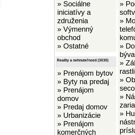
»
Sociálne
»
Po
iniciatívy a
softv
združenia
»
Mo
»
Výmenný
telef
obchod
komu
»
Ostatné
»
Do
býva
Reality a nehnuteľnosti
(3030)
»
Zá
rastl
»
Prenájom bytov
»
Ob
»
Byty na predaj
seco
»
Prenájom
»
Ná
domov
zari
»
Predaj domov
»
Hu
»
Urbanizácie
nást
»
Prenájom
prís
komerčných