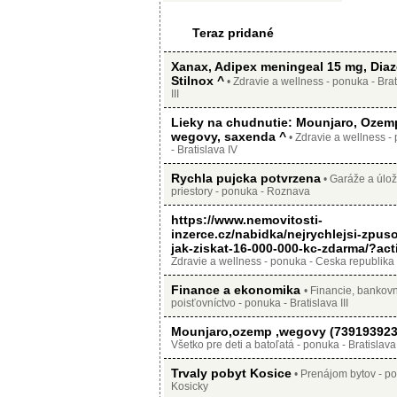
Teraz pridané
Xanax, Adipex meningeal 15 mg, Dia
Stilnox ^
• Zdravie a wellness - ponuka - Brat
III
Lieky na chudnutie: Mounjaro, Ozemp
wegovy, saxenda ^
• Zdravie a wellness -
- Bratislava IV
Rychla pujcka potvrzena
• Garáže a úlo
priestory - ponuka - Roznava
https://www.nemovitosti-
inzerce.cz/nabidka/nejrychlejsi-zpus
jak-ziskat-16-000-000-kc-zdarma/?act
Zdravie a wellness - ponuka - Ceska republika
Finance a ekonomika
• Financie, bankovn
poisťovníctvo - ponuka - Bratislava III
Mounjaro,ozemp ,wegovy (73919392
Všetko pre deti a batoľatá - ponuka - Bratislava
Trvaly pobyt Kosice
• Prenájom bytov - po
Kosicky