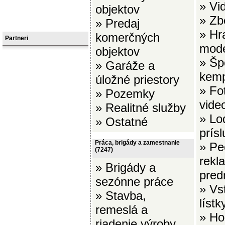
»
Vi
objektov
»
Zb
»
Predaj
»
Hr
komerčných
Partneri
mode
objektov
»
Šp
»
Garáže a
kemp
úložné priestory
»
Fot
»
Pozemky
vide
»
Realitné služby
»
Lo
»
Ostatné
prís
Práca, brigády a zamestnanie
»
Pe
(7247)
rekl
»
Brigády a
pred
sezónne práce
»
Vs
»
Stavba,
lístk
remeslá a
»
Ho
riadenie výroby