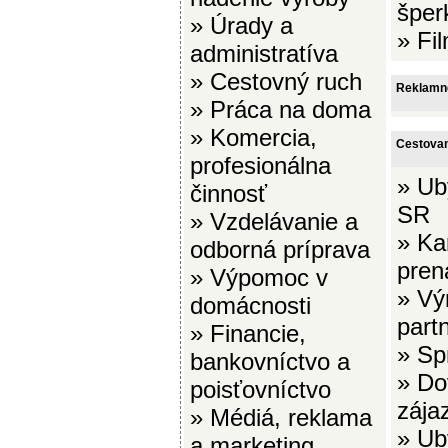
šper
»
Úrady a
»
Fi
administratíva
»
Cestovný ruch
Reklamn
»
Práca na doma
»
Komercia,
Cestovan
profesionálna
»
Ub
činnosť
SR
»
Vzdelávanie a
»
Ka
odborná príprava
pren
»
Výpomoc v
»
Vý
domácnosti
part
»
Financie,
»
Sp
bankovníctvo a
»
Do
poisťovníctvo
zája
»
Médiá, reklama
»
Ub
a marketing