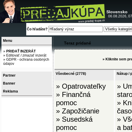
Slovensko
06.08.2026, 07
Čo hľadáte?
Menu
Teraz pridané
»
PRIDAŤ INZERÁT
»
Editovať / zmazať inzerát
»
Kliknite sem pr
»
GDPR - ochrana osobných
údajov
Všeobecné
(2778)
Nákup / 
Partner
Banner
»
Opatrovateľky
»
Um
Reklama
»
Finančná
staro
pomoc
»
Kn
»
Zapožičanie
časo
»
Susedská
»
Vš
pomoc
a ba