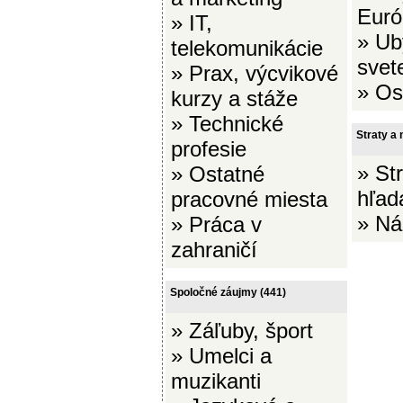
Euró
»
IT,
»
Ub
telekomunikácie
svet
»
Prax, výcvikové
»
Os
kurzy a stáže
»
Technické
Straty a 
profesie
»
Str
»
Ostatné
hľad
pracovné miesta
»
Ná
»
Práca v
zahraničí
Spoločné záujmy
(441)
»
Záľuby, šport
»
Umelci a
muzikanti